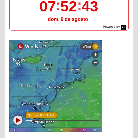
07
52
44
dom, 9 de agosto
Powered by
DaysPedia.com