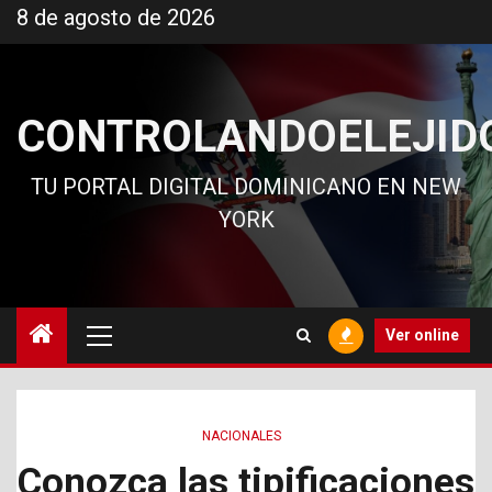
Ir
8 de agosto de 2026
al
contenido
CONTROLANDOELEJID
TU PORTAL DIGITAL DOMINICANO EN NEW
YORK
Menú
Ver online
principal
NACIONALES
Conozca las tipificaciones