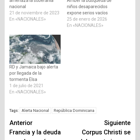
amenaza la soberanía
Amber la búsqueda de
nacional
niños desaparecidos
21 de noviembre de 2023
expone serios vacíos
En «NACIONALES»
25 de enero de 2026
En «NACIONALES»
RD y Jamaica bajo alerta
por llegada de la
tormenta Elsa
1 de julio de 2021
En «NACIONALES»
Alerta Nacional
República Dominicana
Tags:
Navegación
Anterior
Siguiente
de
Francia y la deuda
Corpus Christi se