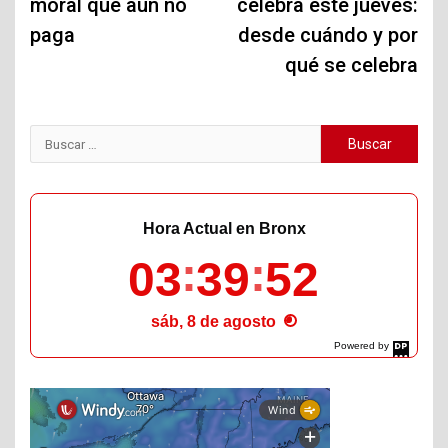
moral que aún no
celebra este jueves:
entradas
paga
desde cuándo y por
qué se celebra
Buscar:
Hora Actual en Bronx
03
39
53
sáb, 8 de agosto
Powered by
DaysPedia.com