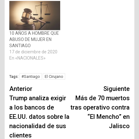
10 AÑOS A HOMBRE QUE
ABUSO DE MUJER EN
SANTIAGO
17 de diciembre de 2020
En «NACIONALES»
#Santiago
El Cirujano
Tags:
Navegación
Anterior
Siguiente
de
Trump analiza exigir
Más de 70 muertos
a los bancos de
tras operativo contra
entradas
EE.UU. datos sobre la
“El Mencho” en
nacionalidad de sus
Jalisco
clientes