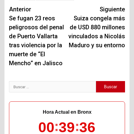
Navegación
Anterior
Siguiente
de
Se fugan 23 reos
Suiza congela más
peligrosos del penal
de USD 880 millones
entradas
de Puerto Vallarta
vinculados a Nicolás
tras violencia por la
Maduro y su entorno
muerte de “El
Mencho” en Jalisco
Buscar:
Hora Actual en Bronx
00
39
37