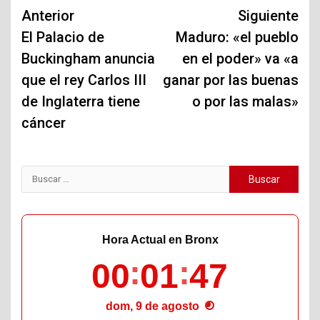
Navegación
Anterior
Siguiente
de
El Palacio de
Maduro: «el pueblo
Buckingham anuncia
en el poder» va «a
entradas
que el rey Carlos III
ganar por las buenas
de Inglaterra tiene
o por las malas»
cáncer
Buscar:
Hora Actual en Bronx
00
01
48
dom, 9 de agosto