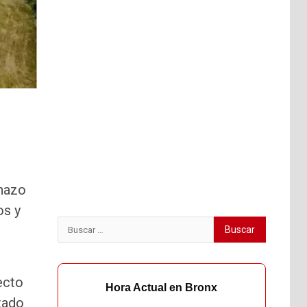
chazo
os y
Buscar:
ecto
Hora Actual en Bronx
tado