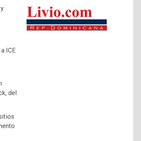
 y
 a ICE
n
k, del
itios
umento