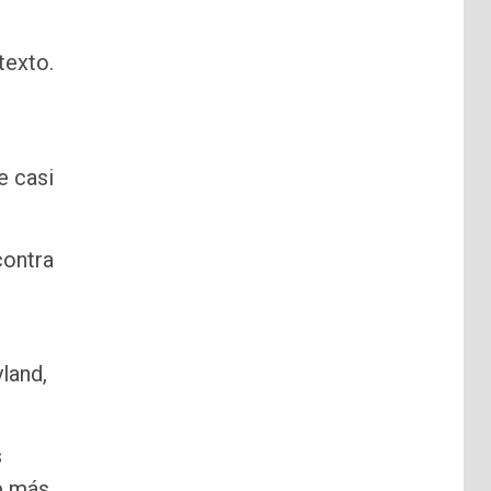
texto.
e casi
contra
land,
s
de más