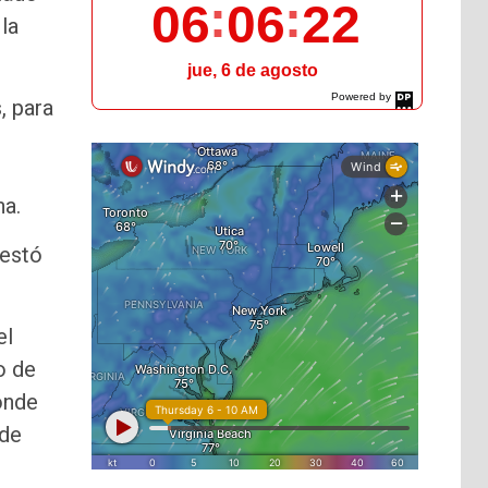
06
06
23
la
jue, 6 de agosto
Powered by
, para
DaysPedia.com
na.
festó
el
o de
onde
 de