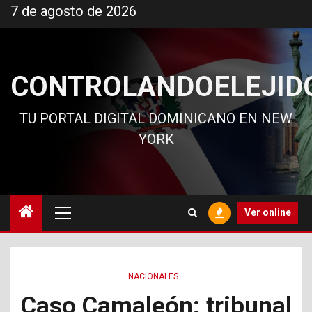
Ir
7 de agosto de 2026
al
contenido
CONTROLANDOELEJID
TU PORTAL DIGITAL DOMINICANO EN NEW
YORK
Menú
Ver online
principal
NACIONALES
Caso Camaleón: tribunal