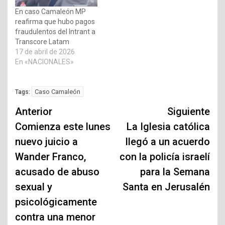
En caso Camaleón MP
reafirma que hubo pagos
fraudulentos del Intrant a
Transcore Latam
17 de abril de 2026
En «NACIONALES»
Caso Camaleón
Tags:
Navegación
Anterior
Siguiente
de
Comienza este lunes
La Iglesia católica
nuevo juicio a
llegó a un acuerdo
entradas
Wander Franco,
con la policía israelí
acusado de abuso
para la Semana
sexual y
Santa en Jerusalén
psicológicamente
contra una menor