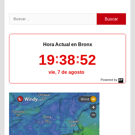
Buscar:
Hora Actual en Bronx
19
38
53
vie, 7 de agosto
Powered by
DaysPedia.com