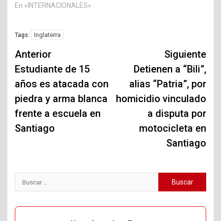
En «INTERNACIONALES»
Inglaterra
Tags:
Navegación
Anterior
Siguiente
de
Estudiante de 15
Detienen a “Bili”,
años es atacada con
alias “Patria”, por
entradas
piedra y arma blanca
homicidio vinculado
frente a escuela en
a disputa por
Santiago
motocicleta en
Santiago
Buscar: