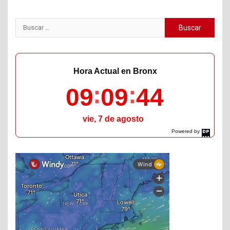
Buscar:
Hora Actual en Bronx
09
09
45
vie, 7 de agosto
Powered by
DaysPedia.com