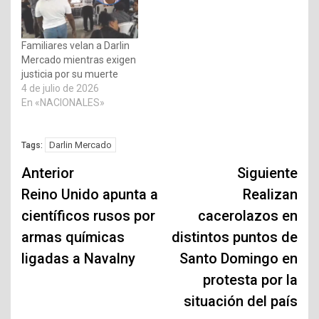
Familiares velan a Darlin
Mercado mientras exigen
justicia por su muerte
4 de julio de 2026
En «NACIONALES»
Darlin Mercado
Tags:
Navegación
Anterior
Siguiente
de
Reino Unido apunta a
Realizan
científicos rusos por
cacerolazos en
entradas
armas químicas
distintos puntos de
ligadas a Navalny
Santo Domingo en
protesta por la
situación del país