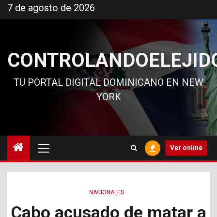
Ir
7 de agosto de 2026
al
contenido
CONTROLANDOELEJID
TU PORTAL DIGITAL DOMINICANO EN NEW
YORK
Menú
Ver online
principal
NACIONALES
Cabo acusado de matar a