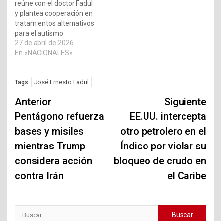
reúne con el doctor Fadul
y plantea cooperación en
tratamientos alternativos
para el autismo
27 de abril de 2026
En «NACIONALES»
José Ernesto Fadul
Tags:
Navegación
Anterior
Siguiente
de
Pentágono refuerza
EE.UU. intercepta
bases y misiles
otro petrolero en el
entradas
mientras Trump
Índico por violar su
considera acción
bloqueo de crudo en
contra Irán
el Caribe
Buscar: