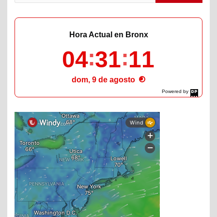
Hora Actual en Bronx
04
31
13
dom, 9 de agosto
Powered by
DaysPedia.com