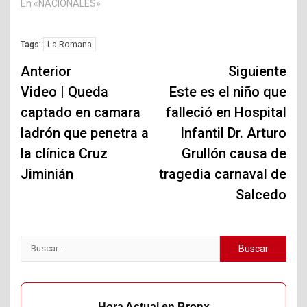
En «NACIONALES»
La Romana
Tags:
Navegación
Anterior
Siguiente
de
Video | Queda
Este es el niño que
captado en camara
falleció en Hospital
entradas
ladrón que penetra a
Infantil Dr. Arturo
la clínica Cruz
Grullón causa de
Jiminián
tragedia carnaval de
Salcedo
Buscar:
Hora Actual en Bronx