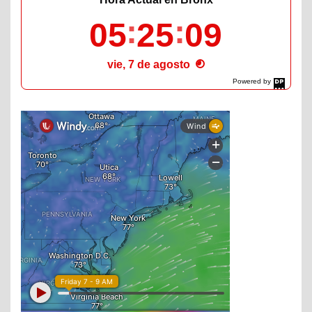
05
25
10
vie, 7 de agosto
Powered by
DaysPedia.com