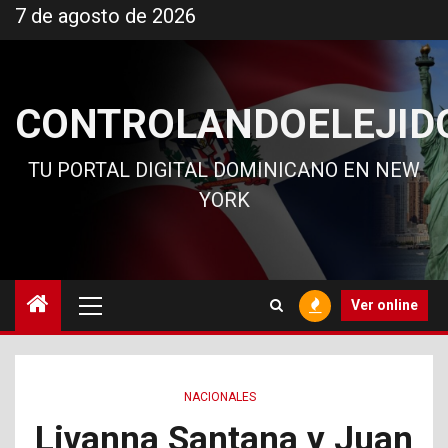
Ir
7 de agosto de 2026
al
contenido
CONTROLANDOELEJID
TU PORTAL DIGITAL DOMINICANO EN NEW
YORK
Menú
Ver online
principal
NACIONALES
Livanna Santana y Juan