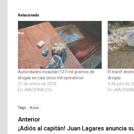
Relacionado
Autoridades incautan 127 mil gramos de
El Inacif des
drogas en casi cinco mil operativos
drogas
21 de enero de 2024
9 de julio de 
En «NACIONALES»
En «NACIONA
Azua
Tags:
Navegación
Anterior
de
¡Adiós al capitán! Juan Lagares anuncia s