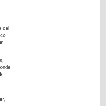
s del
ico
un
a,
donde
ck
,
ar
,