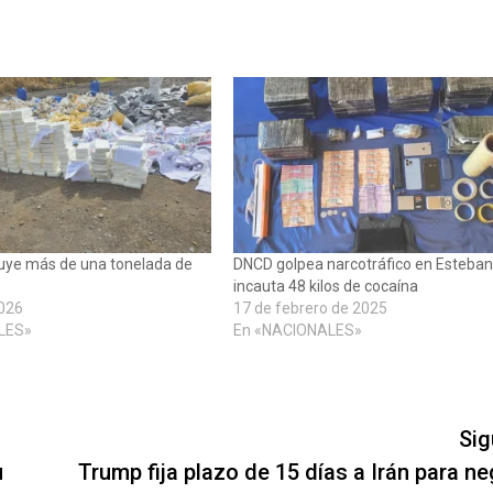
truye más de una tonelada de
DNCD golpea narcotráfico en Esteban
incauta 48 kilos de cocaína
2026
17 de febrero de 2025
LES»
En «NACIONALES»
Sig
u
Trump fija plazo de 15 días a Irán para ne