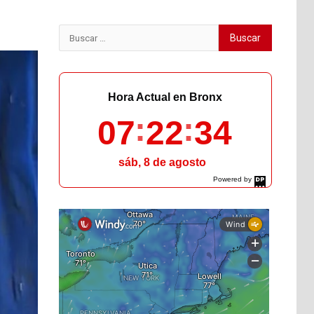
Buscar:
Hora Actual en Bronx
07
22
36
sáb, 8 de agosto
Powered by
DaysPedia.com