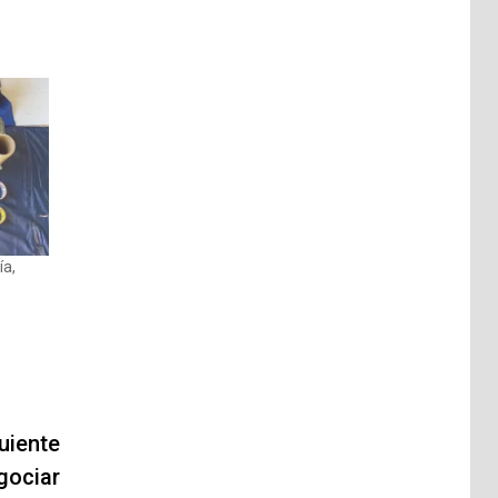
ía,
uiente
gociar