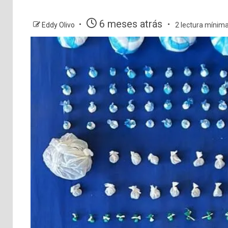
6 meses atrás
Eddy Olivo
2 lectura mínim