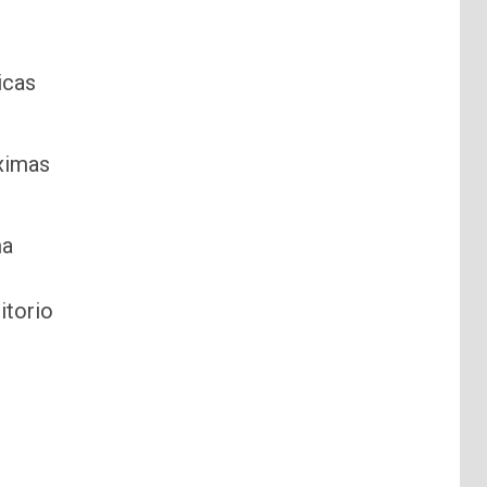
icas
óximas
ma
itorio