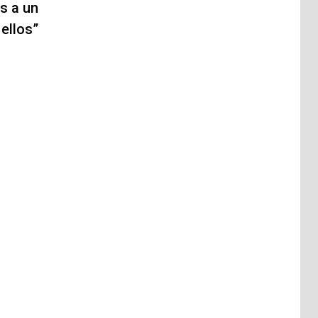
s a un
ellos”