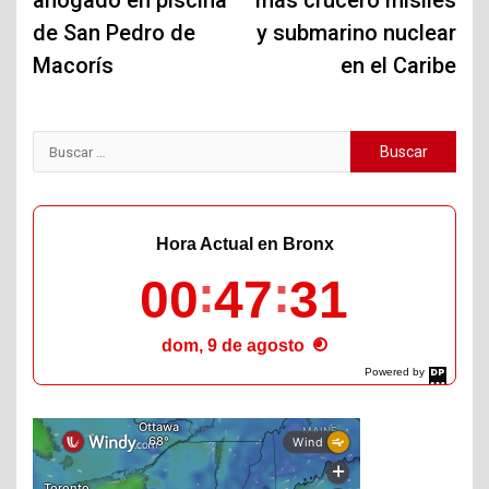
ahogado en piscina
más crucero misiles
entradas
de San Pedro de
y submarino nuclear
Macorís
en el Caribe
Buscar:
Hora Actual en Bronx
00
47
32
dom, 9 de agosto
Powered by
DaysPedia.com