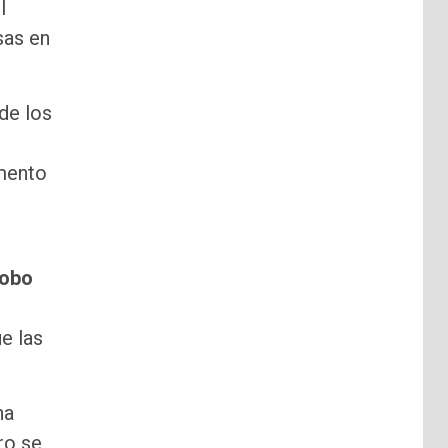
l
sas en
de los
omento
robo
e las
na
ro se