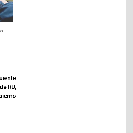
os
uiente
 de RD,
bierno