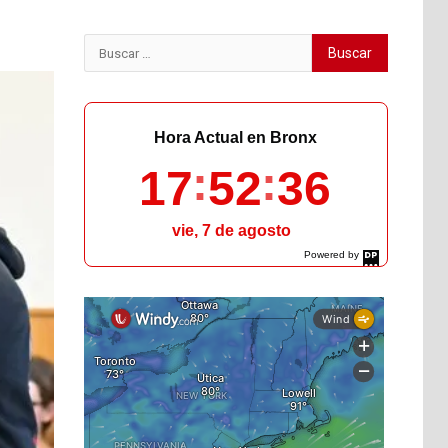
Buscar:
Hora Actual en Bronx
17
52
37
vie, 7 de agosto
Powered by
DaysPedia.com