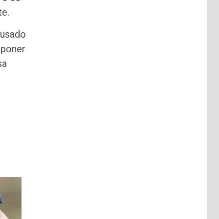
te.
cusado
n poner
sa