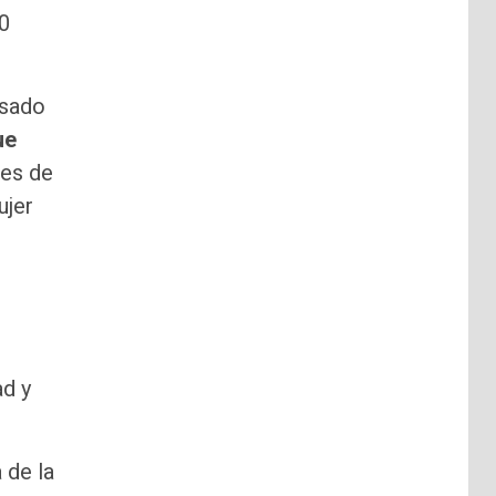
00
usado
ue
ues de
ujer
ad y
 de la