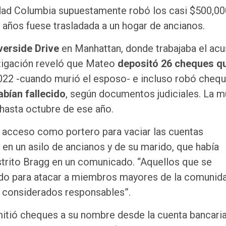
sidad Columbia supuestamente robó los casi $500,0
 años fuese trasladada a un hogar de ancianos.
verside Drive
en Manhattan, donde trabajaba el ac
stigación reveló que Mateo
depositó 26 cheques q
22 -cuando murió el esposo- e incluso robó cheq
bían fallecido
, según documentos judiciales. La m
ó hasta octubre de ese año.
 acceso como portero para vaciar las cuentas
a en un asilo de ancianos y de su marido, que había
distrito Bragg en un comunicado. “Aquellos que se
ado para atacar a miembros mayores de la comunid
n considerados responsables”.
itió cheques a su nombre desde la cuenta bancaria