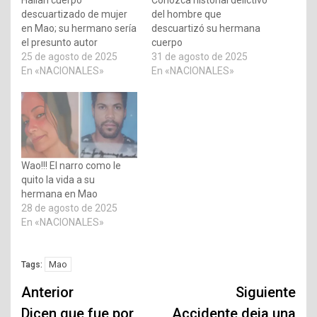
descuartizado de mujer
del hombre que
en Mao; su hermano sería
descuartizó su hermana
el presunto autor
cuerpo
25 de agosto de 2025
31 de agosto de 2025
En «NACIONALES»
En «NACIONALES»
Wao!!! El narro como le
quito la vida a su
hermana en Mao
28 de agosto de 2025
En «NACIONALES»
Mao
Tags:
Navegación
Anterior
Siguiente
de
Dicen que fue por
Accidente deja una