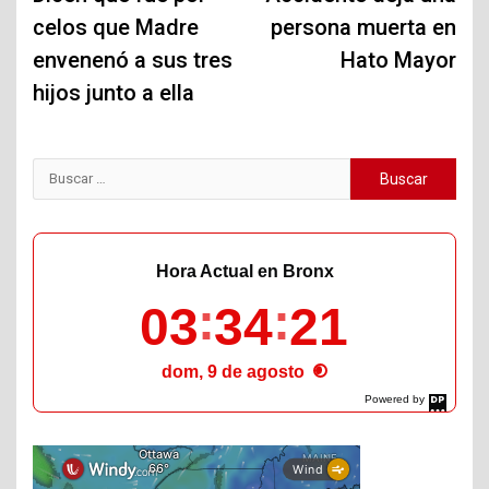
celos que Madre
persona muerta en
entradas
envenenó a sus tres
Hato Mayor
hijos junto a ella
Buscar:
Hora Actual en Bronx
03
34
23
dom, 9 de agosto
Powered by
DaysPedia.com