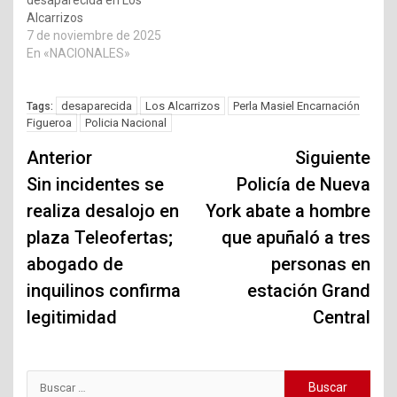
desaparecida en Los
Alcarrizos
7 de noviembre de 2025
En «NACIONALES»
desaparecida
Los Alcarrizos
Perla Masiel Encarnación
Tags:
Figueroa
Policia Nacional
Navegación
Anterior
Siguiente
de
Sin incidentes se
Policía de Nueva
realiza desalojo en
York abate a hombre
entradas
plaza Teleofertas;
que apuñaló a tres
abogado de
personas en
inquilinos confirma
estación Grand
legitimidad
Central
Buscar: