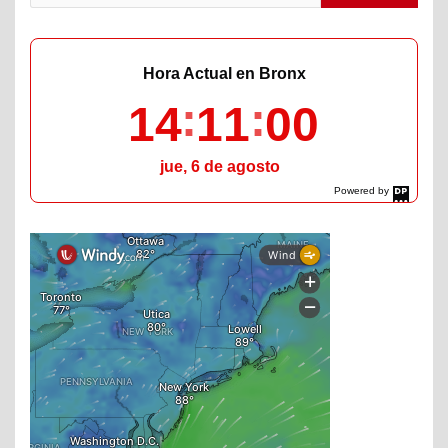
Hora Actual en Bronx
14
11
01
jue, 6 de agosto
Powered by
DaysPedia.com