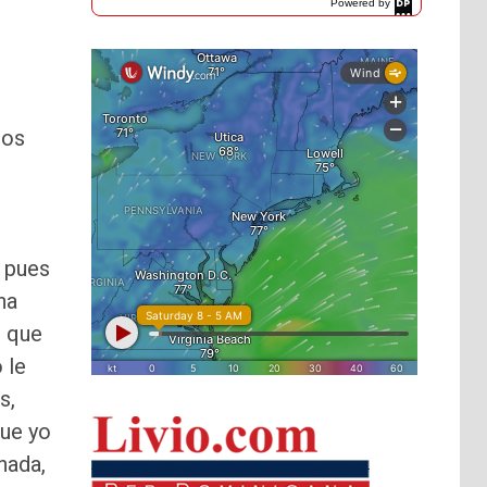
Powered by
DaysPedia.com
los
 pues
na
s que
 le
s,
que yo
nada,