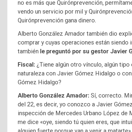
no es más que Quirónprevención, permítame l
vendo un servicio por mil y Quirónprevención
Quirónprevención gana dinero.
Alberto González Amador también dio expli
comprar y cuyas operaciones están siendo inv
también
le preguntó por su gestor Javier
Fiscal:
¿Tiene algún otro vínculo, algún tipo d
naturaleza con Javier Gómez Hidalgo o con 
Gómez Hidalgo?
Alberto González Amador:
Sí, correcto. M
del 22, es decir, yo conozco a Javier Góme
inspección de Mercedes Urbano López de Me
me dice «oye, siendo tú quien eres, que intu
alguien fuerte porque van a venir a matarte».