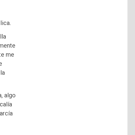
lica.
lla
lmente
nte me
e
la
a, algo
calía
arcía