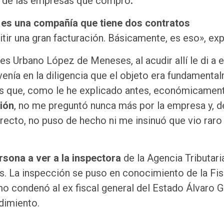
ón de las empresas que compró
.
í
es una compañía que tiene dos contratos
tir una gran facturación. Básicamente, es eso», exp
s Urbano López de Meneses, al acudir allí le di a e
venía en la diligencia que el objeto era fundamenta
vos que, como le he explicado antes, económicame
ción
, no me preguntó nunca más por la empresa y, d
rrecto, no puso de hecho ni me insinuó que vio raro 
rsona a ver a la inspectora
de la Agencia Tributari
os. La inspección se puso en conocimiento de la Fis
mo condenó al ex fiscal general del Estado Álvaro G
dimiento.