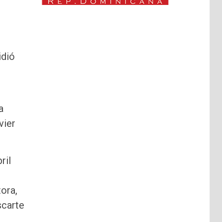
idió
a
vier
ril
ora,
scarte