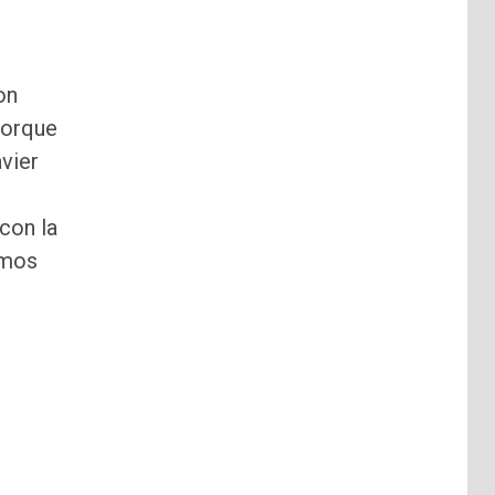
on
porque
vier
n
con la
amos