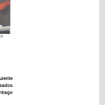
 28
uiente
usados
ntiago