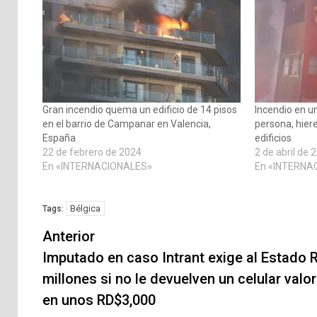
Gran incendio quema un edificio de 14 pisos
Incendio en u
en el barrio de Campanar en Valencia,
persona, hier
España
edificios
22 de febrero de 2024
2 de abril de 
En «INTERNACIONALES»
En «INTERNA
Bélgica
Tags:
Navegación
Anterior
de
Imputado en caso Intrant exige al Estado 
millones si no le devuelven un celular valo
entradas
en unos RD$3,000