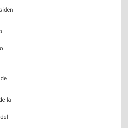
siden
o
l
ro
 de
de la
 del