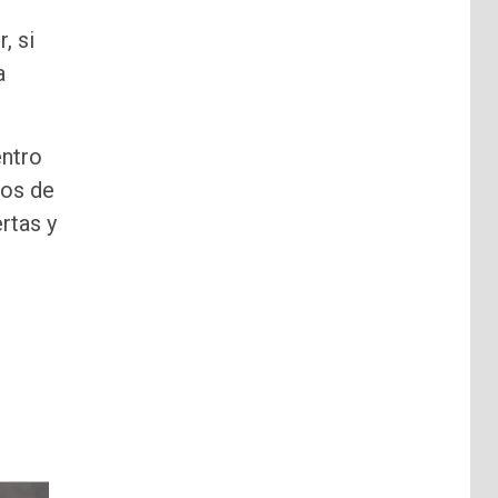
, si
a
entro
nos de
rtas y