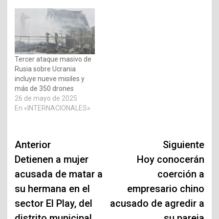
Tercer ataque masivo de
Rusia sobre Ucrania
incluye nueve misiles y
más de 350 drones
26 de mayo de 2025
En «INTERNACIONALES»
Navegación
Anterior
Siguiente
de
Detienen a mujer
Hoy conocerán
acusada de matar a
coerción a
entradas
su hermana en el
empresario chino
sector El Play, del
acusado de agredir a
distrito municipal
su pareja