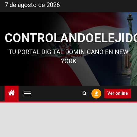
Ir
7 de agosto de 2026
al
contenido
CONTROLANDOELEJID
TU PORTAL DIGITAL DOMINICANO EN NEW
YORK
Menú
Ver online
principal