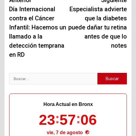
Navegación
Anterior
Siguiente
de
Día Internacional
Especialista advierte
contra el Cáncer
que la diabetes
entradas
Infantil: Hacemos un
puede dañar tu retina
llamado a la
antes de que lo
detección temprana
notes
en RD
Buscar:
Hora Actual en Bronx
23
57
07
vie, 7 de agosto