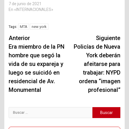
7 de junio de 2021
En «INTERNACIONALES»
MTA
new york
Tags:
Navegación
Anterior
Siguiente
de
Era miembro de la PN
Policías de Nueva
hombre que segó la
York deberán
entradas
vida de su expareja y
afeitarse para
luego se suicidó en
trabajar: NYPD
residencial de Av.
ordena “imagen
Monumental
profesional”
Buscar: