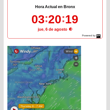
Hora Actual en Bronx
03
20
20
jue, 6 de agosto
Powered by
DaysPedia.com