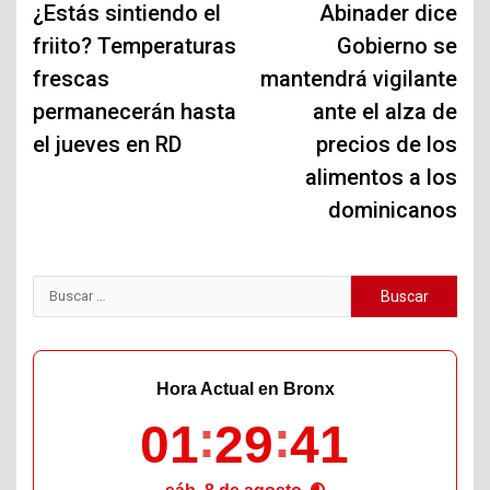
de
¿Estás sintiendo el
Abinader dice
friito? Temperaturas
Gobierno se
entradas
frescas
mantendrá vigilante
permanecerán hasta
ante el alza de
el jueves en RD
precios de los
alimentos a los
dominicanos
Buscar:
Hora Actual en Bronx
01
29
42