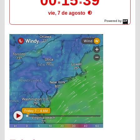
00
15
40
vie, 7 de agosto
Powered by
DaysPedia.com