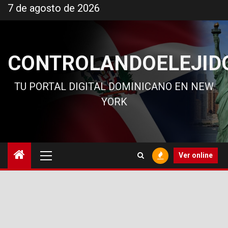
Ir
7 de agosto de 2026
al
contenido
CONTROLANDOELEJID
TU PORTAL DIGITAL DOMINICANO EN NEW
YORK
Menú
Ver online
principal