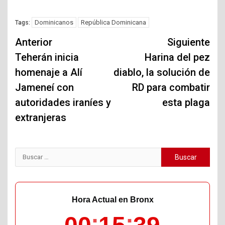
Dominicanos
República Dominicana
Tags:
Navegación
Anterior
Siguiente
de
Teherán inicia
Harina del pez
homenaje a Alí
diablo, la solución de
entradas
Jameneí con
RD para combatir
autoridades iraníes y
esta plaga
extranjeras
Buscar:
Hora Actual en Bronx