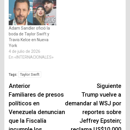
Adam Sandler ofició la
boda de Taylor Swift y
Travis Kelce en Nueva
York
4 de julio de 2026
En «INTERNACIONALES»
Taylor Swift
Tags:
Navegación
Anterior
Siguiente
de
Familiares de presos
Trump vuelve a
políticos en
demandar al WSJ por
entradas
Venezuela denuncian
reportes sobre
que la Fiscalía
Jeffrey Epstein;
incumple los
reclama US$10.000