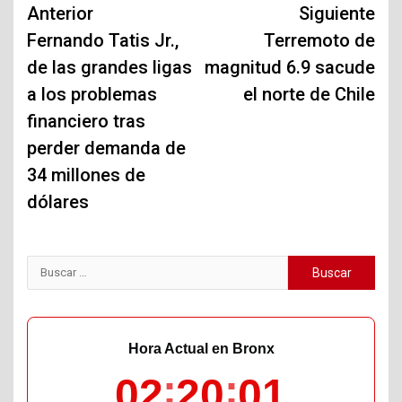
Navegación
Anterior
Siguiente
de
Fernando Tatis Jr.,
Terremoto de
de las grandes ligas
magnitud 6.9 sacude
entradas
a los problemas
el norte de Chile
financiero tras
perder demanda de
34 millones de
dólares
Buscar:
Hora Actual en Bronx
02
20
02